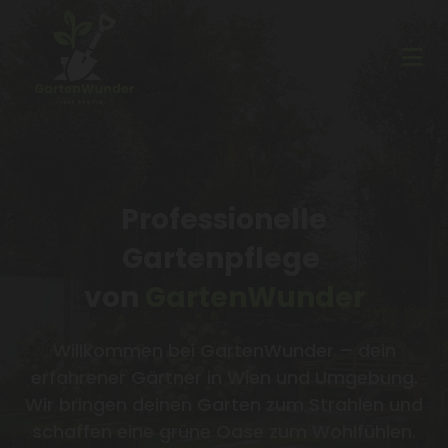
Professionelle
Gartenpflege
von
GartenWunder
Willkommen bei GartenWunder – dein
erfahrener Gärtner in Wien und Umgebung.
Wir bringen deinen Garten zum Strahlen und
schaffen eine grüne Oase zum Wohlfühlen.