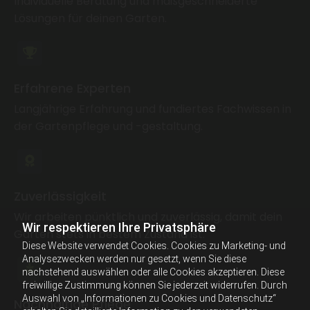
Individuelle Beratung und maßgeschneiderte
Lösungen für deinen Garten.
Erfahrene Experten
Langjährige Erfahrung und fundiertes Fachwissen in
der Gartenpflege und -gestaltung.
Zuverlässigkeit
Wir arbeiten pünktlich und zuverlässig, damit dein
Wir respektieren Ihre Privatsphäre
Garten stets in bestem Zustand ist.
Diese Website verwendet Cookies. Cookies zu Marketing- und
Analysezwecken werden nur gesetzt, wenn Sie diese
nachstehend auswählen oder alle Cookies akzeptieren. Diese
freiwillige Zustimmung können Sie jederzeit widerrufen. Durch
Auswahl von „Informationen zu Cookies und Datenschutz“
Nachhaltige Pflege